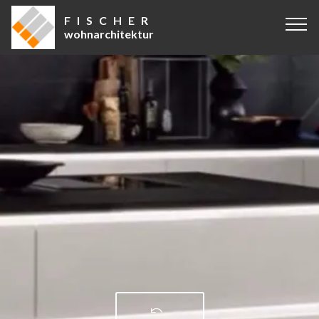
F I S C H E R
wohnarchitektur