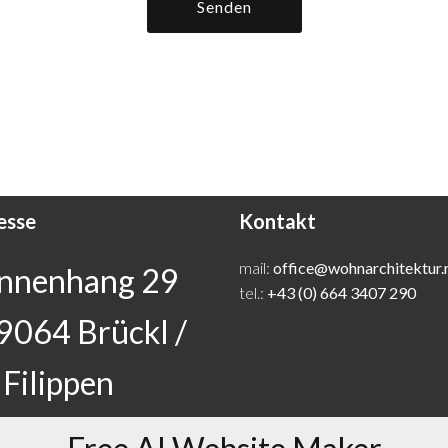
Senden
esse
Kontakt
mail:
office@wohnarchitektur.
nnenhang 29
tel.:
+43 (0) 664 3407 290
9064 Brückl /
 Filippen