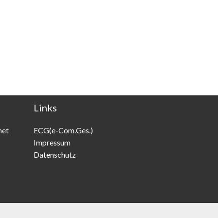
Links
net
ECG(e-Com.Ges.)
Impressum
Datenschutz