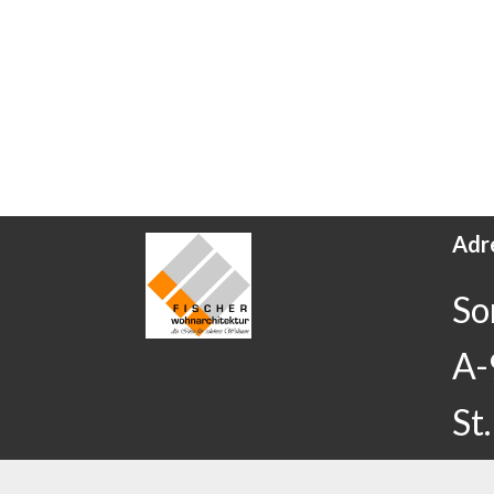
Adr
So
A-
St.