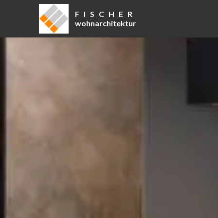
F I S C H E R
wohnarchitektur