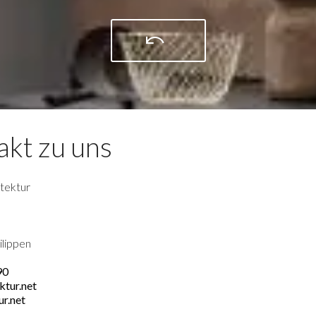
akt zu uns
tektur
ilippen
90
ktur.net
r.net